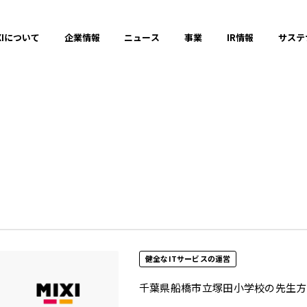
XIについて
企業情報
ニュース
事業
IR情報
サステ
コミュニケーションの場と機会の創出
ダイバーシティ、エクイティ＆インクル
健全なITサービスの運営
2025年
健全なITサービスの運営
2023年
千葉県船橋市立塚田小学校の先生方