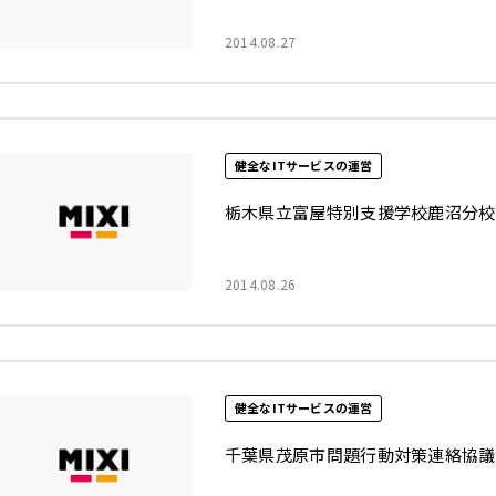
それ以前
2014.08.27
閉じる
健全なITサービスの運営
栃木県立富屋特別支援学校鹿沼分校
2014.08.26
健全なITサービスの運営
千葉県茂原市問題行動対策連絡協議