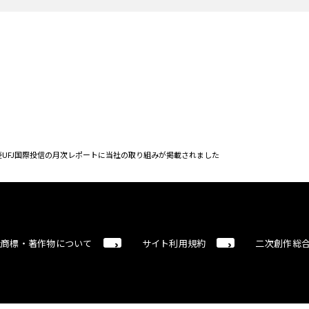
菱UFJ国際投信の月次レポートに当社の取り組みが掲載されました
社商標・著作物について
サイト利用規約
二次創作総