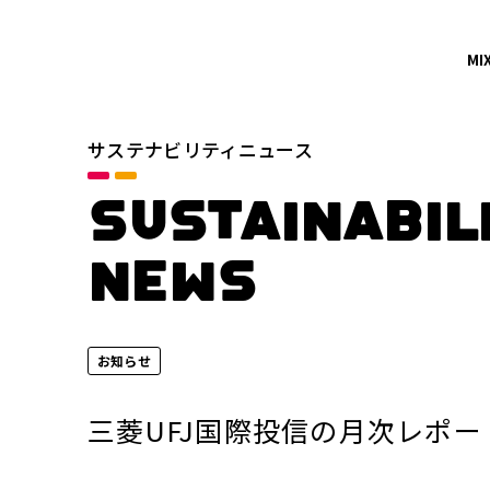
MI
サステナビリティニュース
カテゴリ
すべて
SUSTAINABIL
プレスリリース
NEWS
年別
2026年
お知らせ
2024年
三菱UFJ国際投信の月次レポ