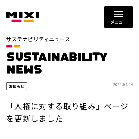
メニュー
サステナビリティニュース
カテゴリ
SUSTAINABILITY
すべて
お知らせ
NEWS
プレスリリース
メディア掲載
2026.04.24
お知らせ
年別
2026年
2025年
「人権に対する取り組み」ページ
2024年
2023年
を更新しました
閉じる