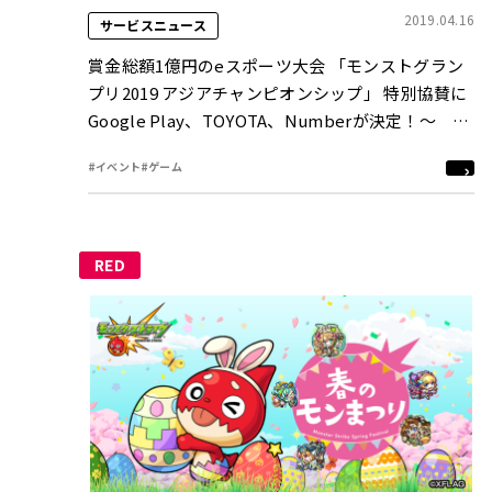
2019.04.16
サービスニュース
賞金総額1億円のeスポーツ大会 「モンストグラン
プリ2019 アジアチャンピオンシップ」 特別協賛に
Google Play、TOYOTA、Numberが決定！～ そ
の他協賛・大会公式イメージソングも発表 ～
#イベント
#ゲーム
RED