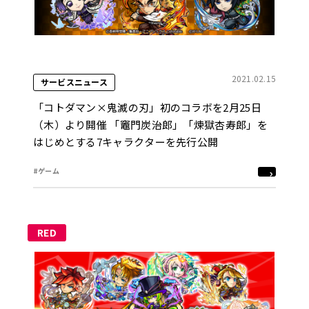
2021.02.15
サービスニュース
「コトダマン×鬼滅の刃」初のコラボを2月25日
（木）より開催 「竈門炭治郎」「煉獄杏寿郎」を
はじめとする7キャラクターを先行公開
#ゲーム
RED