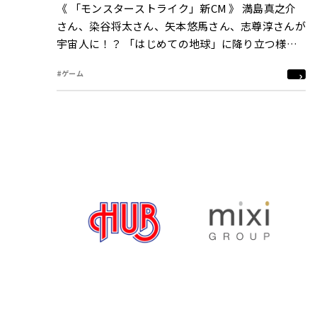
《 「モンスターストライク」新CM 》 満島真之介
さん、染谷将太さん、矢本悠馬さん、志尊淳さんが
宇宙人に！？ 「はじめての地球」に降り立つ様子
を描いた新CMが公開 「地球にはモンストがあ
#ゲーム
る。/ティザー」篇 3月31日（水)より放送開始