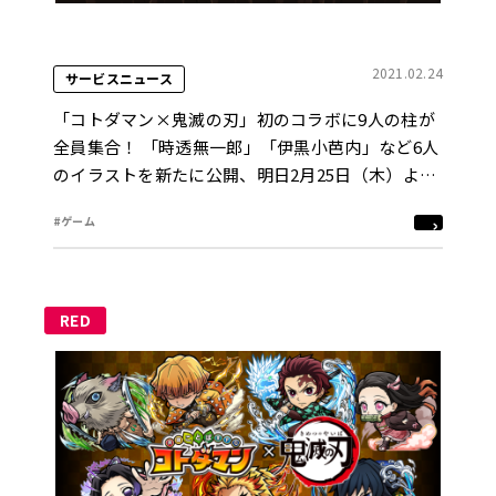
2021.02.24
サービスニュース
「コトダマン×鬼滅の刃」初のコラボに9人の柱が
全員集合！ 「時透無一郎」「伊黒小芭内」など6人
のイラストを新たに公開、明日2月25日（木）より
開催
#ゲーム
RED