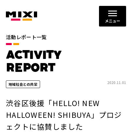
メニュー
活動レポート一覧
カテゴリ
ACTIVITY
コミュニケーションの場と機会
すべて
の創出
REPORT
ダイバーシティ、エクイティ＆
イノベーションの促進
インクルージョン
2020.11.01
地域社会との共栄
地域社会との共栄
健全なITサービスの運営
渋谷区後援「HELLO! NEW
年別
HALLOWEEN! SHIBUYA」プロジ
2026年
2025年
ェクトに協賛しました
2024年
2023年