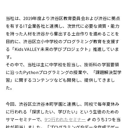
2022年
それ以前
当社は、2019年度より渋谷区教育委員会および渋谷に拠点
閉じる
を有するIT企業各社と連携し、次世代に必要な資質・能力
を持った人材を渋谷から輩出する土台作りを進めることを
目的に、渋谷区立小中学校のプログラミング教育を支援す
る「Kids VALLEY 未来の学びプロジェクト」推進していま
す。
その中で、当社は主に中学校を担当し、技術科の学習要領
に沿ったPythonプログラミングの授業や、「課題解決型学
習」に関するコンテンツなども開発し、提供してきまし
た。
今回、渋谷区立渋谷本町学園と連携し、同校で毎年夏休み
に行われる「探求したい、学びたい」という生徒のための
サマーセミナーで、
9つ行われたセミナー
のうち1つを当
社が担当しました。「プログラミングやデータ作成でゲー