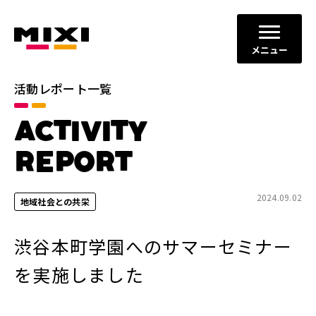
メニュー
活動レポート一覧
カテゴリ
ACTIVITY
コミュニケーションの場と機会
すべて
の創出
REPORT
ダイバーシティ、エクイティ＆
イノベーションの促進
インクルージョン
2024.09.02
地域社会との共栄
地域社会との共栄
健全なITサービスの運営
渋谷本町学園へのサマーセミナー
年別
を実施しました
2026年
2025年
2024年
2023年