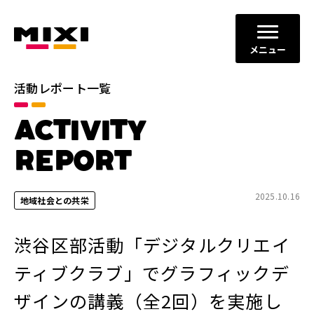
メニュー
活動レポート一覧
カテゴリ
ACTIVITY
コミュニケーションの場と機会
すべて
の創出
REPORT
ダイバーシティ、エクイティ＆
イノベーションの促進
インクルージョン
2025.10.16
地域社会との共栄
地域社会との共栄
健全なITサービスの運営
渋谷区部活動「デジタルクリエイ
年別
ティブクラブ」でグラフィックデ
2026年
2025年
ザインの講義（全2回）を実施し
2024年
2023年