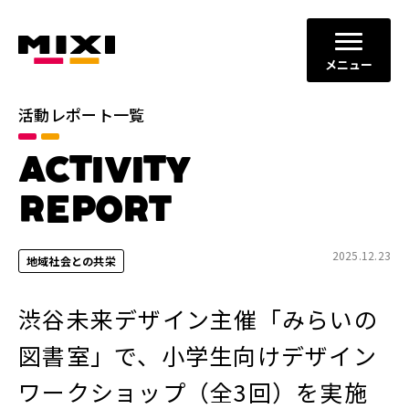
メニュー
活動レポート一覧
カテゴリ
ACTIVITY
コミュニケーションの場と機会
すべて
の創出
REPORT
ダイバーシティ、エクイティ＆
イノベーションの促進
インクルージョン
2025.12.23
地域社会との共栄
地域社会との共栄
健全なITサービスの運営
渋谷未来デザイン主催「みらいの
年別
図書室」で、小学生向けデザイン
2026年
2025年
ワークショップ（全3回）を実施
2024年
2023年