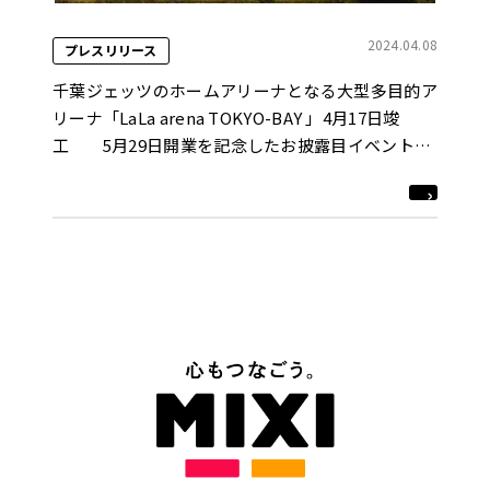
2024.04.08
プレスリリース
千葉ジェッツのホームアリーナとなる大型多目的ア
リーナ「LaLa arena TOKYO-BAY 」4月17日竣
工 5月29日開業を記念したお披露目イベント実
施 7月6日・7日こけら落とし公演
「Mr.Children tour 2024 miss you arena tour」を
開催