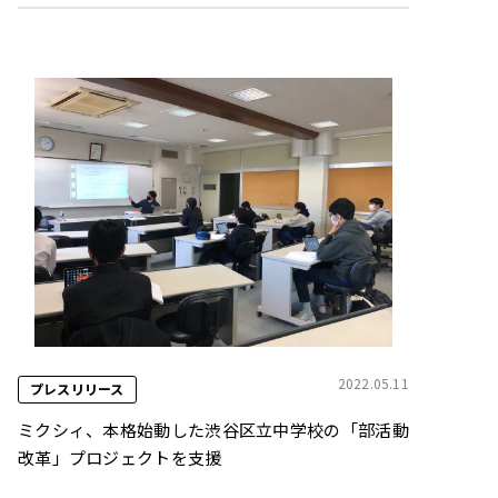
2022.05.11
プレスリリース
ミクシィ、本格始動した渋⾕区⽴中学校の「部活動
改⾰」プロジェクトを⽀援