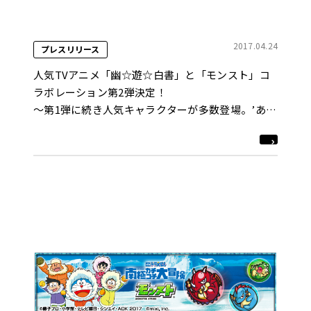
2017.04.24
プレスリリース
人気TVアニメ「幽☆遊☆白書」と「モンスト」コ
ラボレーション第2弾決定！
～第1弾に続き人気キャラクターが多数登場。’あ
の’キャラクターを先行公開！～