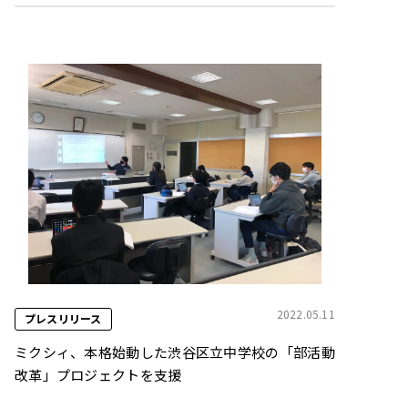
2022.05.11
プレスリリース
ミクシィ、本格始動した渋⾕区⽴中学校の「部活動
改⾰」プロジェクトを⽀援