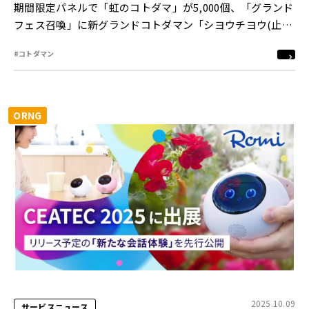
期間限定パネルで「虹のコトダマ」が5,000個、「グランド
フェス召喚」に新グランドコトダマン「シヨウチヨウ(止揚
の蝶)」が登場！人気お笑いコンビ「ザ・たっち」出演の
#コトダマン
WEB CMも公開！
ORNG
2025.10.09
サービスニュース