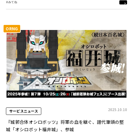
#みてね
ORNG
2025.10.10
サービスニュース
『城郭合体オシロボッツ』将軍の血を継ぐ、譜代筆頭の堅
城「オシロボット福井城」、参城