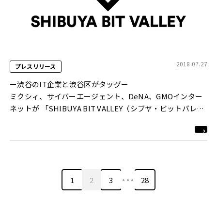
2018.07.27
プレスリリース
ー渋谷のIT企業と渋谷区がタッグー
ミクシィ、サイバーエージェント、DeNA、GMOインター
ネットが 「SHIBUYA BIT VALLEY（シブヤ・ビットバレ
ー）」プロジェクトを開始 渋谷を〝IT分野における世界的
技術拠点〟へ
…
1
2
3
28